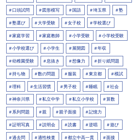
口頭試問
図形模写
国語
埼玉県
塾
塾選び
大学受験
女子校
学校選び
家庭学習
家庭教師
小学受験
小学校受験
小学校選び
小学生
展開図
年収
幼稚園受験
息抜き
想像力
折り紙問題
持ち物
数の問題
服装
東京都
模試
理科
生活習慣
男子校
睡眠
社会
神奈川県
私立中学
私立小学校
算数
系列問題
親
親子面接
記憶力
証明写真
説明会
読書
逆唱
遊び
過去問
適性検査
都立中高一貫
面接