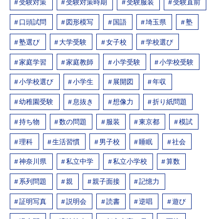
受験対策
受験対策時期
受験服装
受験直前
口頭試問
図形模写
国語
埼玉県
塾
塾選び
大学受験
女子校
学校選び
家庭学習
家庭教師
小学受験
小学校受験
小学校選び
小学生
展開図
年収
幼稚園受験
息抜き
想像力
折り紙問題
持ち物
数の問題
服装
東京都
模試
理科
生活習慣
男子校
睡眠
社会
神奈川県
私立中学
私立小学校
算数
系列問題
親
親子面接
記憶力
証明写真
説明会
読書
逆唱
遊び