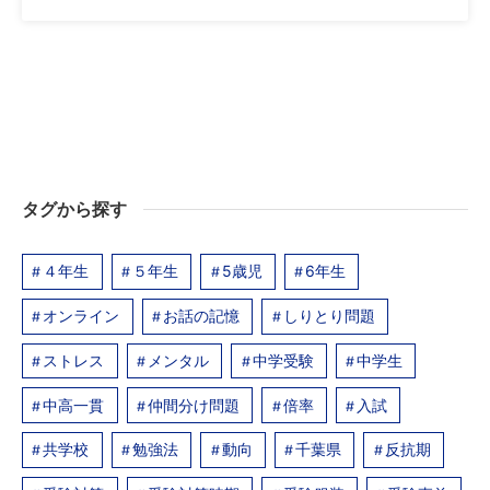
タグから探す
４年生
５年生
5歳児
6年生
オンライン
お話の記憶
しりとり問題
ストレス
メンタル
中学受験
中学生
中高一貫
仲間分け問題
倍率
入試
共学校
勉強法
動向
千葉県
反抗期