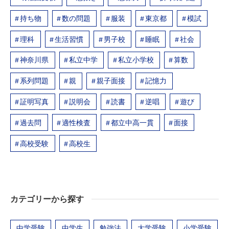
持ち物
数の問題
服装
東京都
模試
理科
生活習慣
男子校
睡眠
社会
神奈川県
私立中学
私立小学校
算数
系列問題
親
親子面接
記憶力
証明写真
説明会
読書
逆唱
遊び
過去問
適性検査
都立中高一貫
面接
高校受験
高校生
カテゴリーから探す
中学受験
中学生
勉強法
大学受験
小学受験