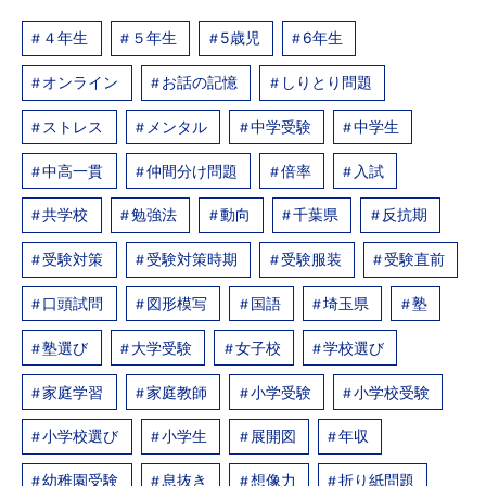
４年生
５年生
5歳児
6年生
オンライン
お話の記憶
しりとり問題
ストレス
メンタル
中学受験
中学生
中高一貫
仲間分け問題
倍率
入試
共学校
勉強法
動向
千葉県
反抗期
受験対策
受験対策時期
受験服装
受験直前
口頭試問
図形模写
国語
埼玉県
塾
塾選び
大学受験
女子校
学校選び
家庭学習
家庭教師
小学受験
小学校受験
小学校選び
小学生
展開図
年収
幼稚園受験
息抜き
想像力
折り紙問題