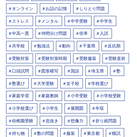
オンライン
お話の記憶
しりとり問題
ストレス
メンタル
中学受験
中学生
中高一貫
仲間分け問題
倍率
入試
共学校
勉強法
動向
千葉県
反抗期
受験対策
受験対策時期
受験服装
受験直前
口頭試問
図形模写
国語
埼玉県
塾
塾選び
大学受験
女子校
学校選び
家庭学習
家庭教師
小学受験
小学校受験
小学校選び
小学生
展開図
年収
幼稚園受験
息抜き
想像力
折り紙問題
持ち物
数の問題
服装
東京都
模試