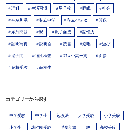
理科
生活習慣
男子校
睡眠
社会
神奈川県
私立中学
私立小学校
算数
系列問題
親
親子面接
記憶力
証明写真
説明会
読書
逆唱
遊び
過去問
適性検査
都立中高一貫
面接
高校受験
高校生
カテゴリーから探す
中学受験
中学生
勉強法
大学受験
小学受験
小学生
幼稚園受験
特集記事
親
高校受験