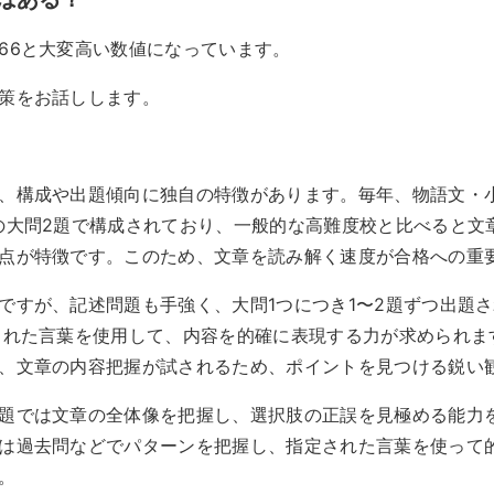
66と大変高い数値になっています。
策をお話しします。
、構成や出題傾向に独自の特徴があります。毎年、物語文・
の大問2題で構成されており、一般的な高難度校と比べると文
点が特徴です。このため、文章を読み解く速度が合格への重
ですが、記述問題も手強く、大問1つにつき1〜2題ずつ出題
された言葉を使用して、内容を的確に表現する力が求められま
、文章の内容把握が試されるため、ポイントを見つける鋭い
題では文章の全体像を把握し、選択肢の正誤を見極める能力
は過去問などでパターンを把握し、指定された言葉を使って
。