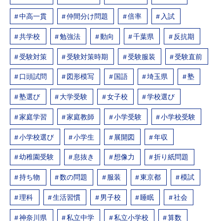
中高一貫
仲間分け問題
倍率
入試
共学校
勉強法
動向
千葉県
反抗期
受験対策
受験対策時期
受験服装
受験直前
口頭試問
図形模写
国語
埼玉県
塾
塾選び
大学受験
女子校
学校選び
家庭学習
家庭教師
小学受験
小学校受験
小学校選び
小学生
展開図
年収
幼稚園受験
息抜き
想像力
折り紙問題
持ち物
数の問題
服装
東京都
模試
理科
生活習慣
男子校
睡眠
社会
神奈川県
私立中学
私立小学校
算数