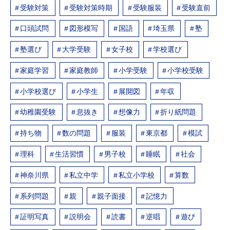
受験対策
受験対策時期
受験服装
受験直前
口頭試問
図形模写
国語
埼玉県
塾
塾選び
大学受験
女子校
学校選び
家庭学習
家庭教師
小学受験
小学校受験
小学校選び
小学生
展開図
年収
幼稚園受験
息抜き
想像力
折り紙問題
持ち物
数の問題
服装
東京都
模試
理科
生活習慣
男子校
睡眠
社会
神奈川県
私立中学
私立小学校
算数
系列問題
親
親子面接
記憶力
証明写真
説明会
読書
逆唱
遊び